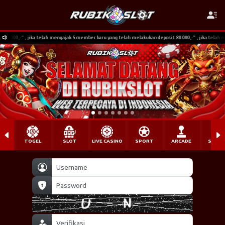
,-" , jika telah mengajak 5 member baru yang telah melakukan deposit. 80.000,-" , jika telah menga
TOGEL
SLOT
LIVE CASINO
SPORT
ARCADE
SABU