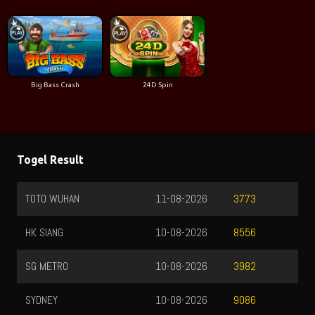
Sic Bo Lobby
Dragon Tiger Lobby
Blackjack Lobby
Big Bass Crash
24D Spin
Togel Result
TOTO WUHAN
11-08-2026
3773
HK SIANG
10-08-2026
8556
SG METRO
10-08-2026
3982