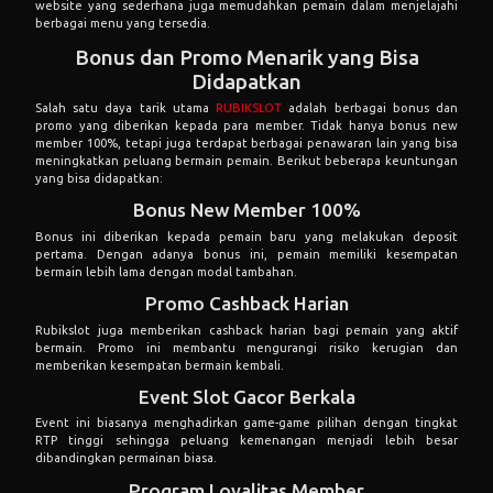
Selain itu, Rubikslot juga menghadirkan berbagai pilihan permainan dari
provider ternama yang sudah dikenal memiliki tingkat kemenangan
tinggi. Dengan begitu, pemain memiliki banyak pilihan game yang
dapat disesuaikan dengan gaya bermain masing-masing. Tampilan
website yang sederhana juga memudahkan pemain dalam menjelajahi
berbagai menu yang tersedia.
Bonus dan Promo Menarik yang Bisa
Didapatkan
Salah satu daya tarik utama
RUBIKSLOT
adalah berbagai bonus dan
promo yang diberikan kepada para member. Tidak hanya bonus new
member 100%, tetapi juga terdapat berbagai penawaran lain yang bisa
meningkatkan peluang bermain pemain. Berikut beberapa keuntungan
yang bisa didapatkan:
Bonus New Member 100%
Bonus ini diberikan kepada pemain baru yang melakukan deposit
pertama. Dengan adanya bonus ini, pemain memiliki kesempatan
bermain lebih lama dengan modal tambahan.
Promo Cashback Harian
Rubikslot juga memberikan cashback harian bagi pemain yang aktif
bermain. Promo ini membantu mengurangi risiko kerugian dan
memberikan kesempatan bermain kembali.
Event Slot Gacor Berkala
Event ini biasanya menghadirkan game-game pilihan dengan tingkat