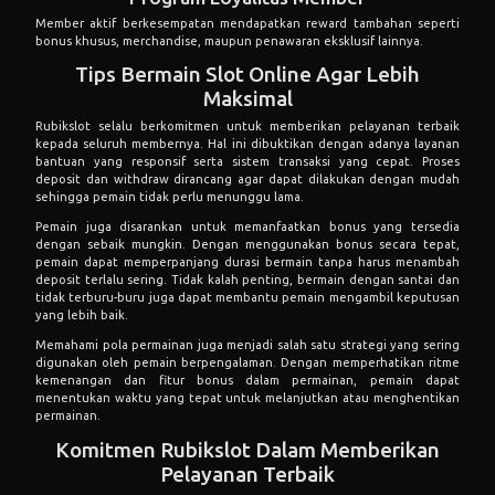
RTP tinggi sehingga peluang kemenangan menjadi lebih besar
dibandingkan permainan biasa.
Program Loyalitas Member
Member aktif berkesempatan mendapatkan reward tambahan seperti
bonus khusus, merchandise, maupun penawaran eksklusif lainnya.
Tips Bermain Slot Online Agar Lebih
Maksimal
Rubikslot selalu berkomitmen untuk memberikan pelayanan terbaik
kepada seluruh membernya. Hal ini dibuktikan dengan adanya layanan
bantuan yang responsif serta sistem transaksi yang cepat. Proses
deposit dan withdraw dirancang agar dapat dilakukan dengan mudah
sehingga pemain tidak perlu menunggu lama.
Pemain juga disarankan untuk memanfaatkan bonus yang tersedia
dengan sebaik mungkin. Dengan menggunakan bonus secara tepat,
pemain dapat memperpanjang durasi bermain tanpa harus menambah
deposit terlalu sering. Tidak kalah penting, bermain dengan santai dan
tidak terburu-buru juga dapat membantu pemain mengambil keputusan
yang lebih baik.
Memahami pola permainan juga menjadi salah satu strategi yang sering
digunakan oleh pemain berpengalaman. Dengan memperhatikan ritme
kemenangan dan fitur bonus dalam permainan, pemain dapat
menentukan waktu yang tepat untuk melanjutkan atau menghentikan
permainan.